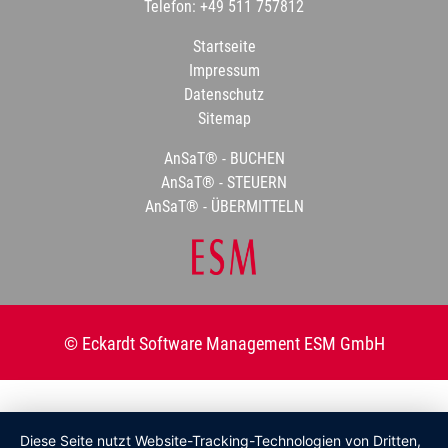
Telefon: +49 511 757812
Startseite
Impressum
Datenschutz
Sitemap
AnSaT® - BUCHEN
AnSaT® - STEUERN
AnSaT® - ÜBERMITTELN
© Eckardt Software Management ESM GmbH
Diese Seite nutzt Website-Tracking-Technologien von Dritten,