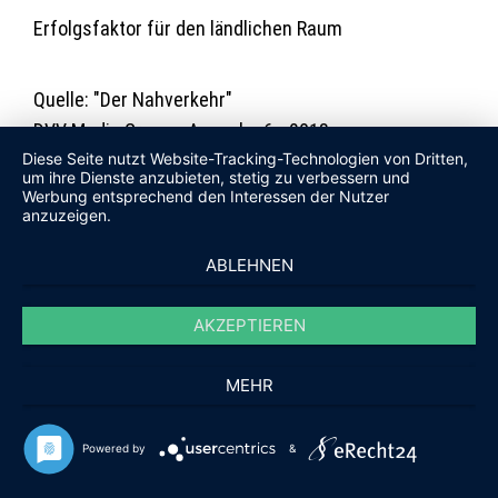
Erfolgsfaktor für den ländlichen Raum
Quelle: "Der Nahverkehr"
DVV Media Group - Ausgabe 6 - 2018
Diese Seite nutzt Website-Tracking-Technologien von Dritten,
um ihre Dienste anzubieten, stetig zu verbessern und
Werbung entsprechend den Interessen der Nutzer
» Artikel lesen (PDF)
anzuzeigen.
ABLEHNEN
AKZEPTIEREN
MEHR
Powered by
&