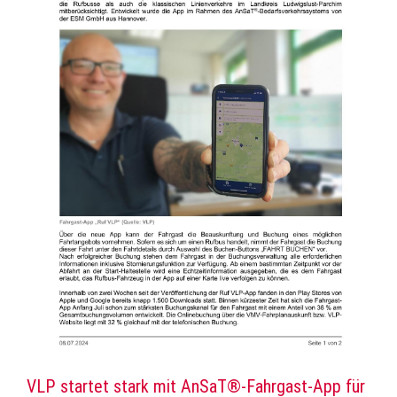
VLP startet stark mit AnSaT®-Fahrgast-App für